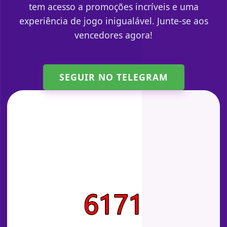
tem acesso a promoções incríveis e uma
experiência de jogo inigualável. Junte-se aos
vencedores agora!
SEGUIR NO TELEGRAM