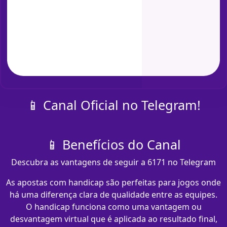
📱 Canal Oficial no Telegram!
📱 Benefícios do Canal
Descubra as vantagens de seguir a 6171 no Telegram
As apostas com handicap são perfeitas para jogos onde
há uma diferença clara de qualidade entre as equipes.
O handicap funciona como uma vantagem ou
desvantagem virtual que é aplicada ao resultado final,