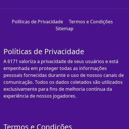
Políticas de Privacidade
Termos e Condições
Sitemap
Políticas de Privacidade
A 6171 valoriza a privacidade de seus usuários e está
empenhada em proteger todas as informações
pessoais fornecidas durante o uso de nossos canais de
comunicação. Todos os dados coletados são utilizados
exclusivamente para fins de melhoria contínua da
experiência de nossos jogadores.
Termos e Condições