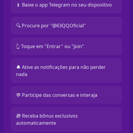
📱 Baixe o app Telegram no seu dispositivo
🔍 Procure por "@63QQOficial"
👆 Toque em "Entrar" ou "Join"
🔔 Ative as notificações para não perder
nada
💬 Participe das conversas e interaja
🎁 Receba bônus exclusivos
automaticamente