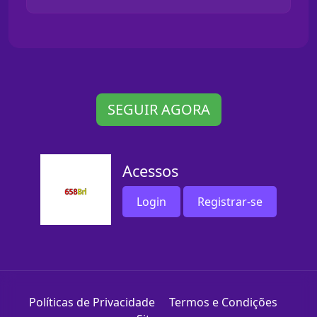
SEGUIR AGORA
Acessos
Login
Registrar-se
Políticas de Privacidade
Termos e Condições