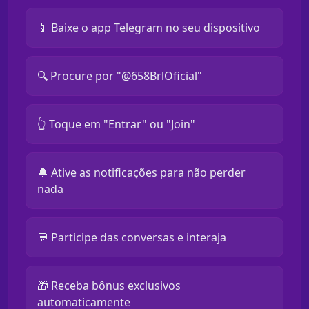
📱 Baixe o app Telegram no seu dispositivo
🔍 Procure por "@658BrlOficial"
👆 Toque em "Entrar" ou "Join"
🔔 Ative as notificações para não perder
nada
💬 Participe das conversas e interaja
🎁 Receba bônus exclusivos
automaticamente