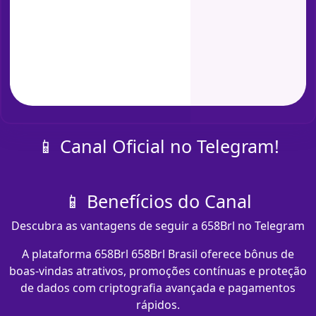
📱 Canal Oficial no Telegram!
📱 Benefícios do Canal
Descubra as vantagens de seguir a 658Brl no Telegram
A plataforma 658Brl 658Brl Brasil oferece bônus de
boas-vindas atrativos, promoções contínuas e proteção
de dados com criptografia avançada e pagamentos
rápidos.