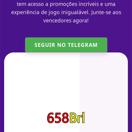
tem acesso a promoções incríveis e uma
experiência de jogo inigualável. Junte-se aos
vencedores agora!
SEGUIR NO TELEGRAM