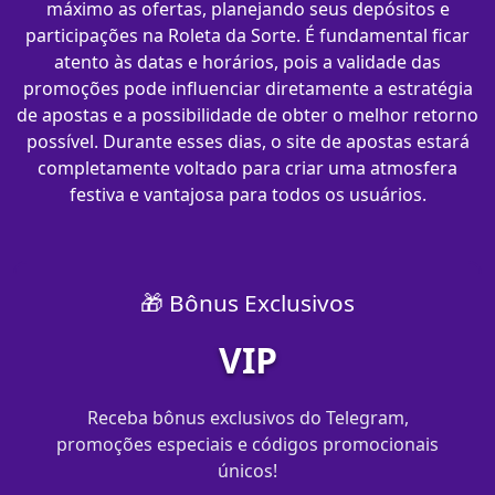
máximo as ofertas, planejando seus depósitos e
participações na Roleta da Sorte. É fundamental ficar
atento às datas e horários, pois a validade das
promoções pode influenciar diretamente a estratégia
de apostas e a possibilidade de obter o melhor retorno
possível. Durante esses dias, o site de apostas estará
completamente voltado para criar uma atmosfera
festiva e vantajosa para todos os usuários.
🎁 Bônus Exclusivos
VIP
Receba bônus exclusivos do Telegram,
promoções especiais e códigos promocionais
únicos!