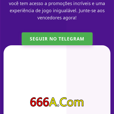
você tem acesso a promoções incríveis e uma
experiência de jogo inigualável. Junte-se aos
vencedores agora!
SEGUIR NO TELEGRAM