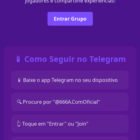
jogadores e compartilhe experiências!
Entrar Grupo
📱 Como Seguir no Telegram
📱 Baixe o app Telegram no seu dispositivo
🔍 Procure por "@666A.ComOficial"
👆 Toque em "Entrar" ou "Join"