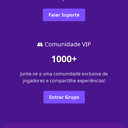
Falar Suporte
👥 Comunidade VIP
1000+
Junte-se a uma comunidade exclusiva de
jogadores e compartilhe experiências!
Entrar Grupo