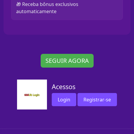
🎁 Receba bônus exclusivos
automaticamente
SEGUIR AGORA
Acessos
Login
Registrar-se