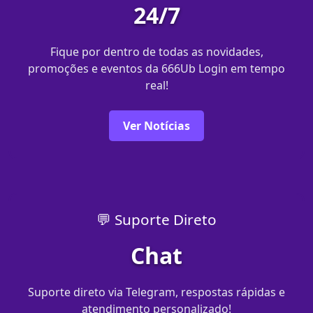
24/7
Fique por dentro de todas as novidades,
promoções e eventos da 666Ub Login em tempo
real!
Ver Notícias
💬 Suporte Direto
Chat
Suporte direto via Telegram, respostas rápidas e
atendimento personalizado!