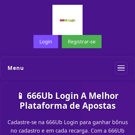
Login
Registrar-se
Menu
📱 666Ub Login A Melhor
Plataforma de Apostas
Cadastre-se na 666Ub Login para ganhar bônus
no cadastro e em cada recarga. Com a 666Ub