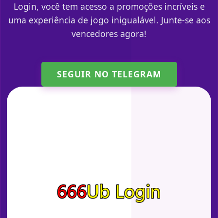
Login, você tem acesso a promoções incríveis e
uma experiência de jogo inigualável. Junte-se aos
vencedores agora!
SEGUIR NO TELEGRAM