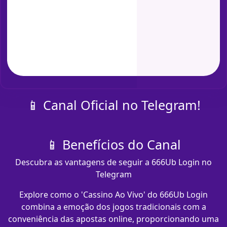
📱 Canal Oficial no Telegram!
📱 Benefícios do Canal
Descubra as vantagens de seguir a 666Ub Login no
Telegram
Explore como o 'Cassino Ao Vivo' do 666Ub Login
combina a emoção dos jogos tradicionais com a
conveniência das apostas online, proporcionando uma