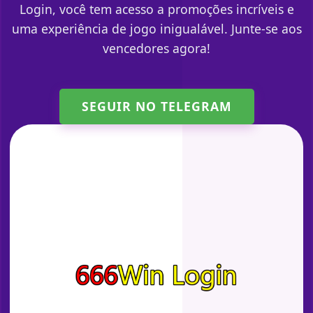
Login, você tem acesso a promoções incríveis e
uma experiência de jogo inigualável. Junte-se aos
vencedores agora!
SEGUIR NO TELEGRAM