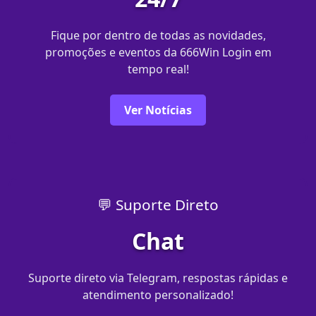
Fique por dentro de todas as novidades,
promoções e eventos da 666Win Login em
tempo real!
Ver Notícias
💬 Suporte Direto
Chat
Suporte direto via Telegram, respostas rápidas e
atendimento personalizado!