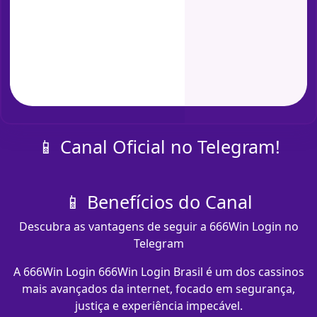
📱 Canal Oficial no Telegram!
📱 Benefícios do Canal
Descubra as vantagens de seguir a 666Win Login no
Telegram
A 666Win Login 666Win Login Brasil é um dos cassinos
mais avançados da internet, focado em segurança,
justiça e experiência impecável.