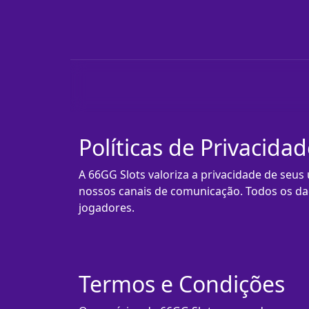
Políticas de Privacida
A 66GG Slots valoriza a privacidade de seu
nossos canais de comunicação. Todos os dad
jogadores.
Termos e Condições