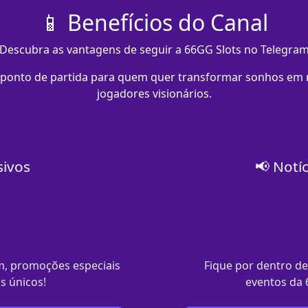
📱 Benefícios do Canal
Descubra as vantagens de seguir a 66GG Slots no Telegra
ponto de partida para quem quer transformar sonhos em re
jogadores visionários.
sivos
📢 Notí
m, promoções especiais
Fique por dentro d
s únicos!
eventos da 