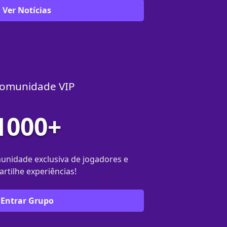
Ver Notícias
Comunidade VIP
1000+
unidade exclusiva de jogadores e
rtilhe experiências!
Entrar Grupo