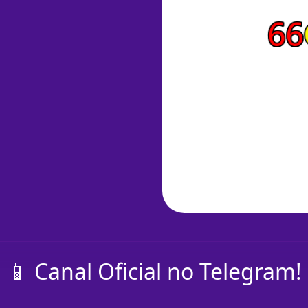
📱 Canal Oficial no Telegram!