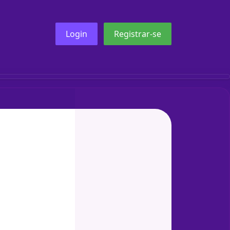
Login
Registrar-se