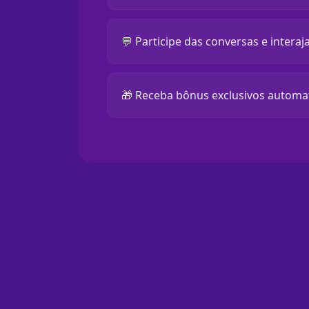
💬 Participe das conversas e interaj
🎁 Receba bônus exclusivos autom