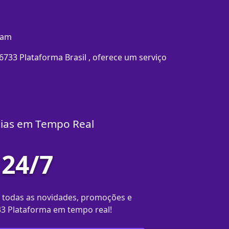
ram
33 Plataforma Brasil , oferece um serviço
cias em Tempo Real
24/7
e todas as novidades, promoções e
33 Plataforma em tempo real!