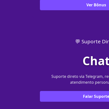
Ver Bônus
💬 Suporte Di
Cha
Suporte direto via Telegram, r
atendimento persona
Falar Suport