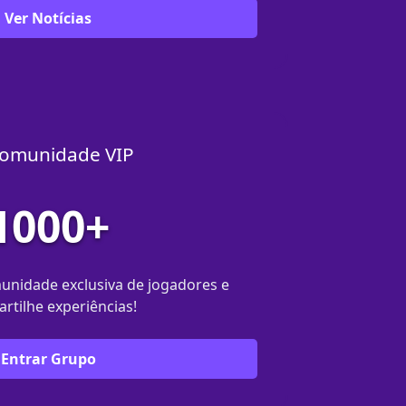
Ver Notícias
Comunidade VIP
1000+
unidade exclusiva de jogadores e
rtilhe experiências!
Entrar Grupo