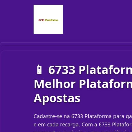
📱 6733 Platafor
Melhor Platafor
Apostas
Cadastre-se na 6733 Plataforma para g
e em cada recarga. Com a 6733 Platafor