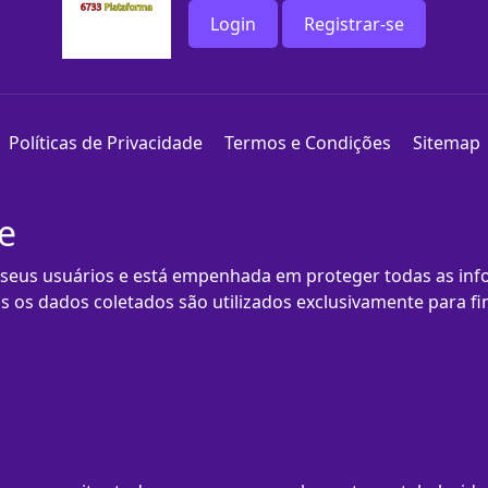
Login
Registrar-se
Políticas de Privacidade
Termos e Condições
Sitemap
de
e seus usuários e está empenhada em proteger todas as in
 os dados coletados são utilizados exclusivamente para fi