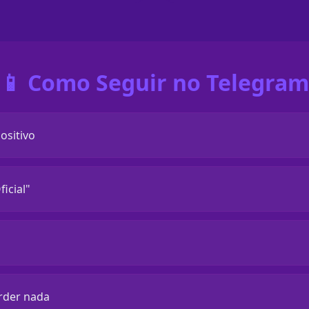
📱 Como Seguir no Telegram
ositivo
icial"
erder nada