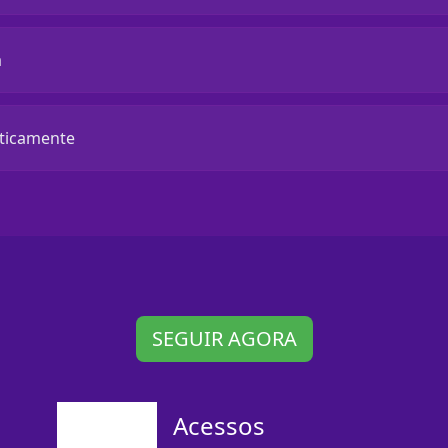
a
aticamente
SEGUIR AGORA
Acessos