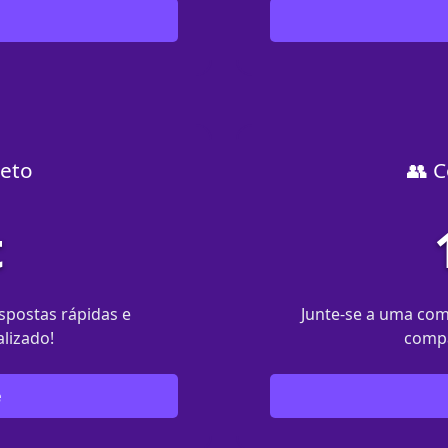
reto
👥 
t
espostas rápidas e
Junte-se a uma com
lizado!
compa
e