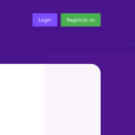
Login
Registrar-se