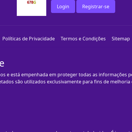
Login
Registrar-se
Políticas de Privacidade
Termos e Condições
Sitemap
de
rios e está empenhada em proteger todas as informações p
tados são utilizados exclusivamente para fins de melhoria