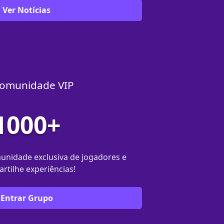
Ver Notícias
Comunidade VIP
1000+
unidade exclusiva de jogadores e
rtilhe experiências!
Entrar Grupo