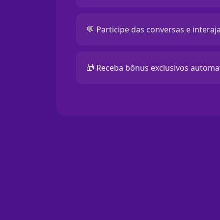
💬 Participe das conversas e interaj
🎁 Receba bônus exclusivos autom