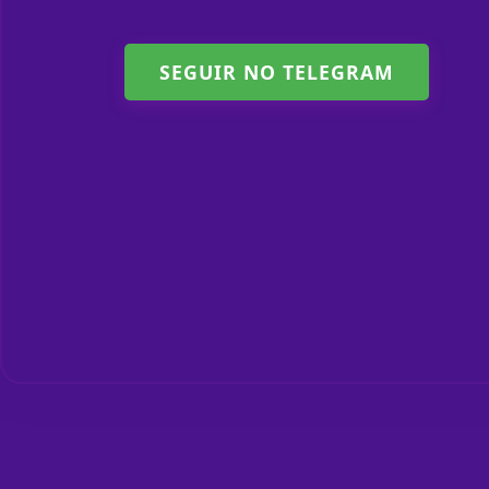
SEGUIR NO TELEGRAM