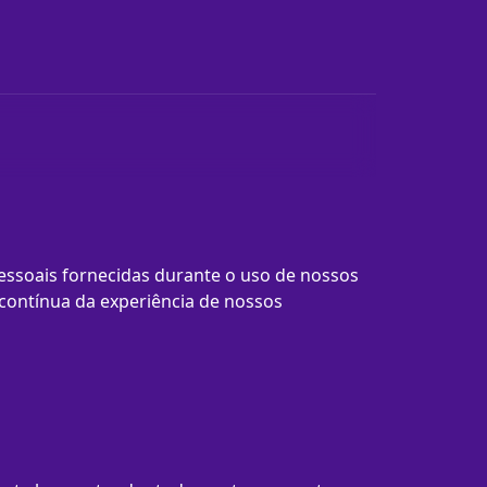
essoais fornecidas durante o uso de nossos
 contínua da experiência de nossos