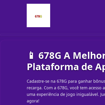
📱 678G A Melho
Plataforma de A
Cadastre-se na 678G para ganhar bônus
recarga. Com a 678G, você tem acesso a
uma experiência de jogo inigualável. J
agora!