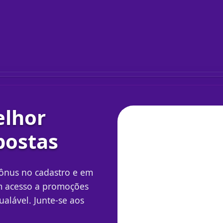
elhor
postas
ônus no cadastro e em
m acesso a promoções
ualável. Junte-se aos