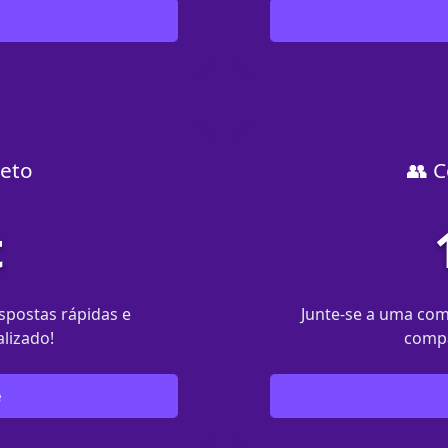
reto
👥 
t
espostas rápidas e
Junte-se a uma com
lizado!
compa
e