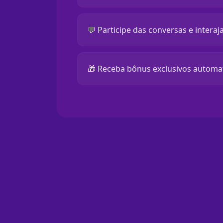
💬 Participe das conversas e interaj
🎁 Receba bônus exclusivos autom