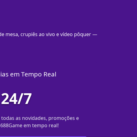
e mesa, crupiês ao vivo e vídeo pôquer —
cias em Tempo Real
24/7
e todas as novidades, promoções e
 688Game em tempo real!