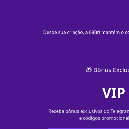
Desde sua criação, a 68Brl mantém o c
🎁 Bônus Exclu
VIP
Receba bônus exclusivos do Telegra
e códigos promocionai