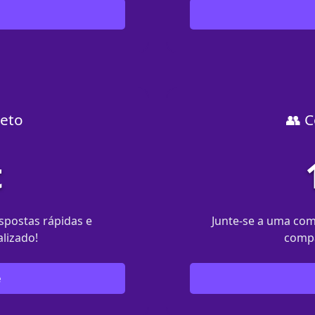
reto
👥 
t
espostas rápidas e
Junte-se a uma com
lizado!
compa
e