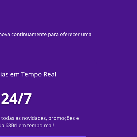
 inova continuamente para oferecer uma
cias em Tempo Real
24/7
e todas as novidades, promoções e
da 68Brl em tempo real!