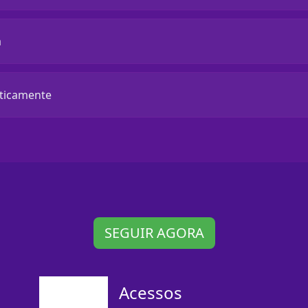
a
aticamente
SEGUIR AGORA
Acessos