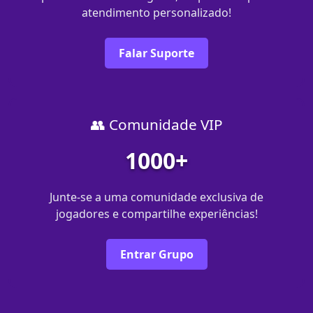
atendimento personalizado!
Falar Suporte
👥 Comunidade VIP
1000+
Junte-se a uma comunidade exclusiva de
jogadores e compartilhe experiências!
Entrar Grupo