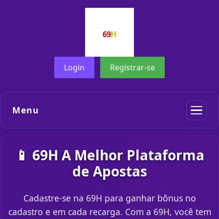
Login
Registrar-se
Menu
📱 69H A Melhor Plataforma
de Apostas
Cadastre-se na 69H para ganhar bônus no
cadastro e em cada recarga. Com a 69H, você tem