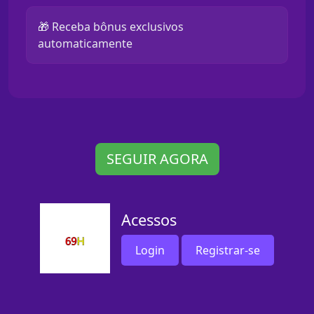
🎁 Receba bônus exclusivos
automaticamente
SEGUIR AGORA
Acessos
Login
Registrar-se