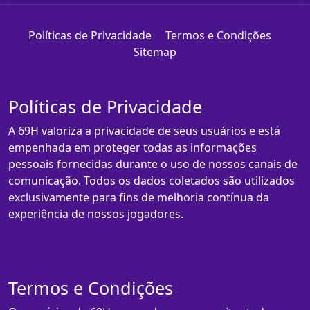
Políticas de Privacidade
Termos e Condições
Sitemap
Políticas de Privacidade
A 69H valoriza a privacidade de seus usuários e está
empenhada em proteger todas as informações
pessoais fornecidas durante o uso de nossos canais de
comunicação. Todos os dados coletados são utilizados
exclusivamente para fins de melhoria contínua da
experiência de nossos jogadores.
Termos e Condições