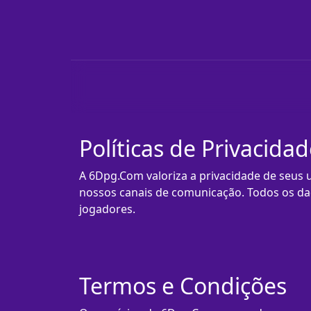
Políticas de Privacida
A 6Dpg.Com valoriza a privacidade de seus
nossos canais de comunicação. Todos os dad
jogadores.
Termos e Condições