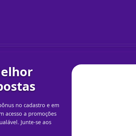
elhor
postas
bônus no cadastro e em
em acesso a promoções
ualável. Junte-se aos