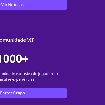
Ver Notícias
Comunidade VIP
1000+
unidade exclusiva de jogadores e
rtilhe experiências!
Entrar Grupo