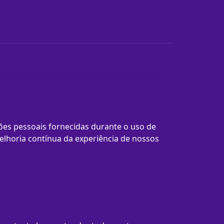
ões pessoais fornecidas durante o uso de
elhoria contínua da experiência de nossos