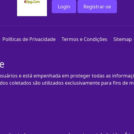
Login
Registrar-se
Políticas de Privacidade
Termos e Condições
Sitemap
de
 usuários e está empenhada em proteger todas as informaç
os coletados são utilizados exclusivamente para fins de m