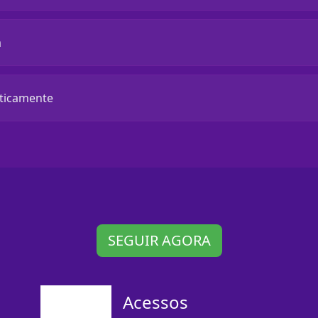
a
aticamente
SEGUIR AGORA
Acessos