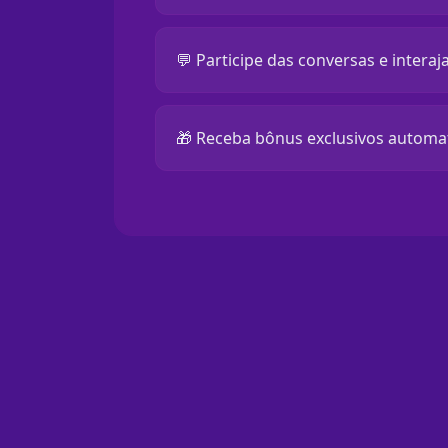
💬 Participe das conversas e interaj
🎁 Receba bônus exclusivos autom