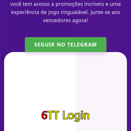
você tem acesso a promoções incríveis e uma
experiência de jogo inigualável. Junte-se aos
vencedores agora!
SEGUIR NO TELEGRAM