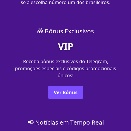
se a escolha número um dos brasileiros.
🎁 Bônus Exclusivos
VIP
Receba bônus exclusivos do Telegram,
promoções especiais e códigos promocionais
únicos!
Ver Bônus
📢 Notícias em Tempo Real