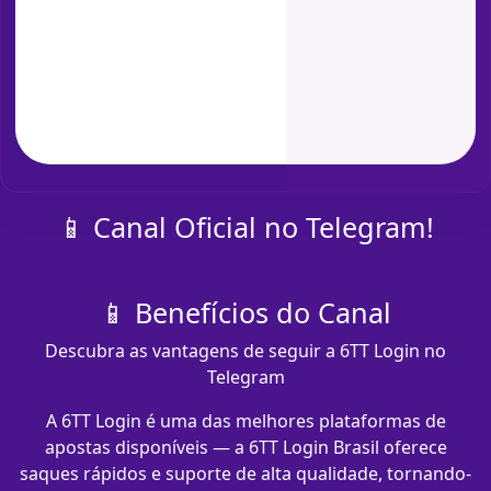
📱 Canal Oficial no Telegram!
📱 Benefícios do Canal
Descubra as vantagens de seguir a 6TT Login no
Telegram
A 6TT Login é uma das melhores plataformas de
apostas disponíveis — a 6TT Login Brasil oferece
saques rápidos e suporte de alta qualidade, tornando-