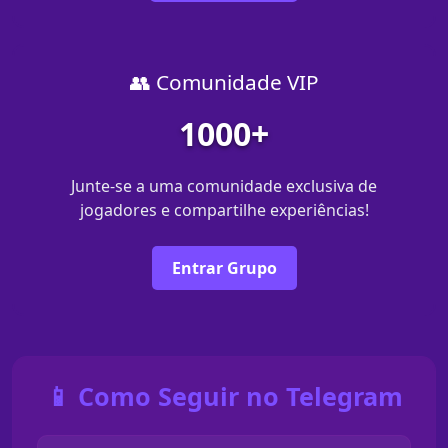
👥 Comunidade VIP
1000+
Junte-se a uma comunidade exclusiva de
jogadores e compartilhe experiências!
Entrar Grupo
📱 Como Seguir no Telegram