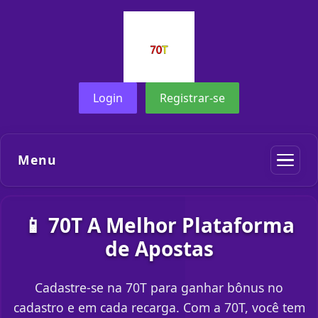
Login
Registrar-se
Menu
📱 70T A Melhor Plataforma
de Apostas
Cadastre-se na 70T para ganhar bônus no
cadastro e em cada recarga. Com a 70T, você tem