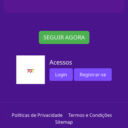
SEGUIR AGORA
Acessos
Login
Registrar-se
Políticas de Privacidade
Termos e Condições
Sitemap