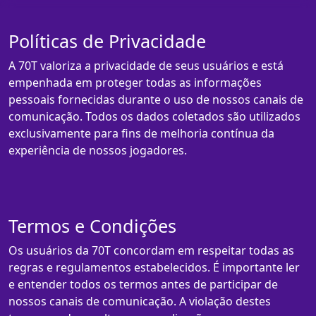
Políticas de Privacidade
A 70T valoriza a privacidade de seus usuários e está
empenhada em proteger todas as informações
pessoais fornecidas durante o uso de nossos canais de
comunicação. Todos os dados coletados são utilizados
exclusivamente para fins de melhoria contínua da
experiência de nossos jogadores.
Termos e Condições
Os usuários da 70T concordam em respeitar todas as
regras e regulamentos estabelecidos. É importante ler
e entender todos os termos antes de participar de
nossos canais de comunicação. A violação destes