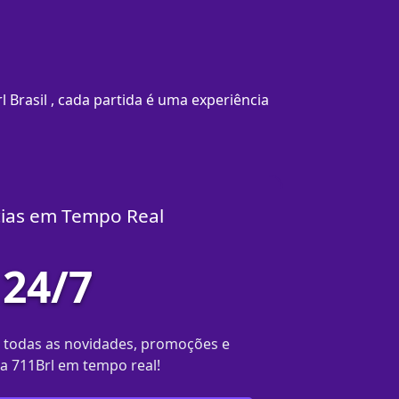
 Brasil , cada partida é uma experiência
cias em Tempo Real
24/7
e todas as novidades, promoções e
a 711Brl em tempo real!