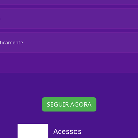
a
aticamente
SEGUIR AGORA
Acessos