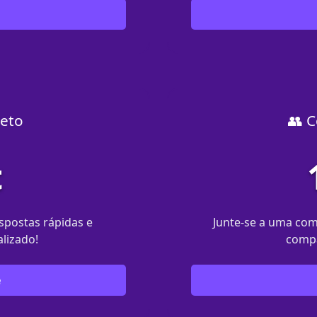
reto
👥 
t
espostas rápidas e
Junte-se a uma com
lizado!
compa
e