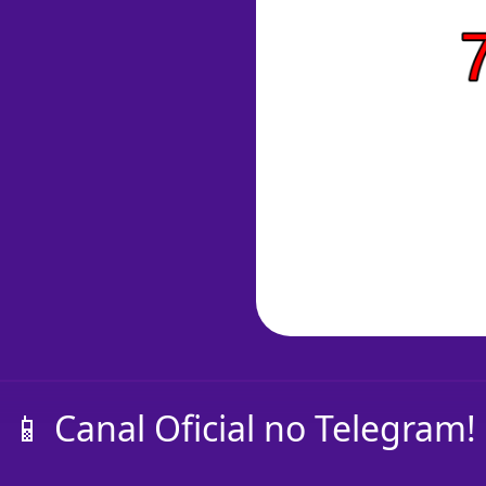
📱 Canal Oficial no Telegram!