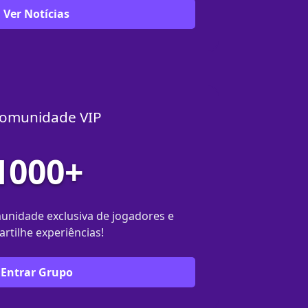
Ver Notícias
Comunidade VIP
1000+
unidade exclusiva de jogadores e
rtilhe experiências!
Entrar Grupo