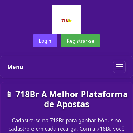
Login
Registrar-se
Menu
📱 718Br A Melhor Plataforma
de Apostas
Cadastre-se na 718Br para ganhar bônus no
cadastro e em cada recarga. Com a 718Br, você