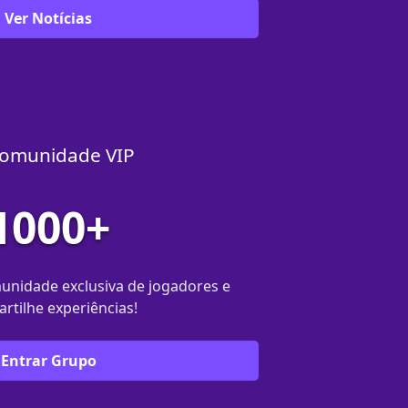
Ver Notícias
Comunidade VIP
1000+
unidade exclusiva de jogadores e
rtilhe experiências!
Entrar Grupo