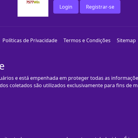
Login
Registrar-se
Políticas de Privacidade
Termos e Condições
Sitemap
de
suários e está empenhada em proteger todas as informaçõe
os coletados são utilizados exclusivamente para fins de m