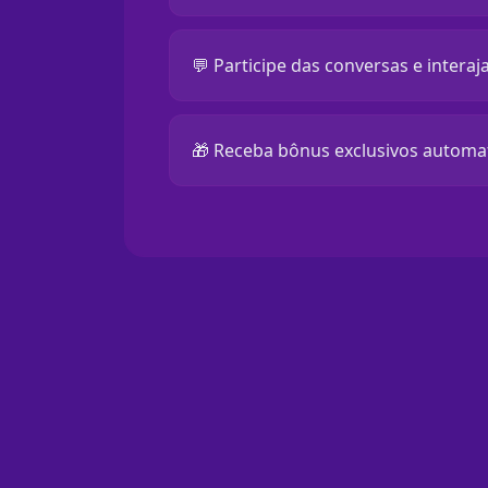
💬 Participe das conversas e interaj
🎁 Receba bônus exclusivos autom