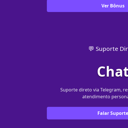
Ver Bônus
💬 Suporte Di
Cha
Suporte direto via Telegram, r
atendimento persona
Falar Suport