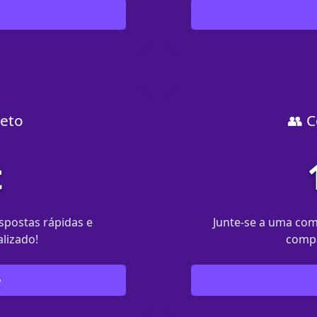
reto
👥 
t
espostas rápidas e
Junte-se a uma com
lizado!
compa
e