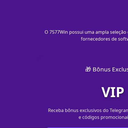
O 7577Win possui uma ampla seleção d
fornecedores de soft
🎁 Bônus Exclu
VIP
Receba bônus exclusivos do Telegra
e códigos promocionai