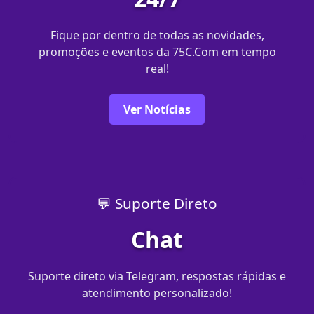
Fique por dentro de todas as novidades,
promoções e eventos da 75C.Com em tempo
real!
Ver Notícias
💬 Suporte Direto
Chat
Suporte direto via Telegram, respostas rápidas e
atendimento personalizado!