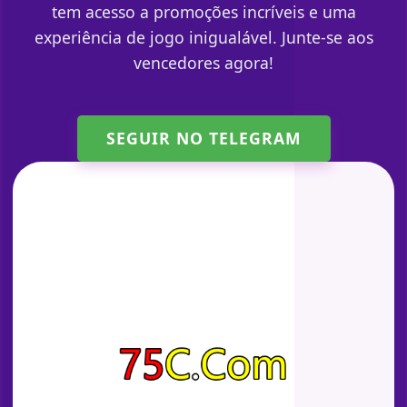
tem acesso a promoções incríveis e uma
experiência de jogo inigualável. Junte-se aos
vencedores agora!
SEGUIR NO TELEGRAM