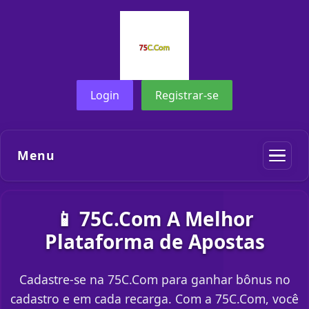
Login
Registrar-se
Menu
📱 75C.Com A Melhor
Plataforma de Apostas
Cadastre-se na 75C.Com para ganhar bônus no
cadastro e em cada recarga. Com a 75C.Com, você