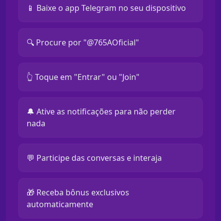
📱 Baixe o app Telegram no seu dispositivo
🔍 Procure por "@765AOficial"
👆 Toque em "Entrar" ou "Join"
🔔 Ative as notificações para não perder
nada
💬 Participe das conversas e interaja
🎁 Receba bônus exclusivos
automaticamente