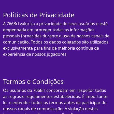
Políticas de Privacidade
A 766Brl valoriza a privacidade de seus usuários e está
empenhada em proteger todas as informações
pessoais fornecidas durante o uso de nossos canais de
comunicação. Todos os dados coletados são utilizados
exclusivamente para fins de melhoria contínua da
experiência de nossos jogadores.
Termos e Condições
Os usuários da 766Brl concordam em respeitar todas
as regras e regulamentos estabelecidos. É importante
ler e entender todos os termos antes de participar de
nossos canais de comunicação. A violação destes