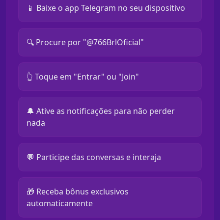
📱 Baixe o app Telegram no seu dispositivo
🔍 Procure por "@766BrlOficial"
👆 Toque em "Entrar" ou "Join"
🔔 Ative as notificações para não perder
nada
💬 Participe das conversas e interaja
🎁 Receba bônus exclusivos
automaticamente