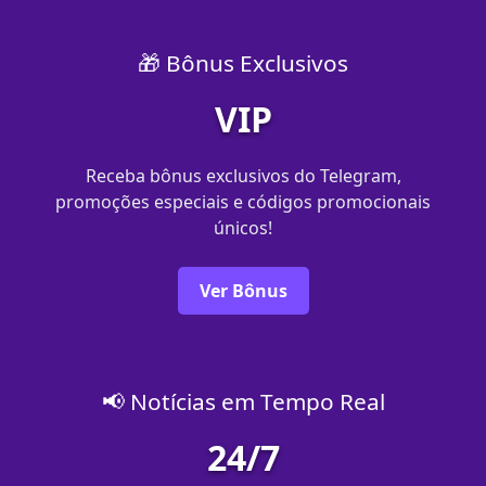
🎁 Bônus Exclusivos
VIP
Receba bônus exclusivos do Telegram,
promoções especiais e códigos promocionais
únicos!
Ver Bônus
📢 Notícias em Tempo Real
24/7