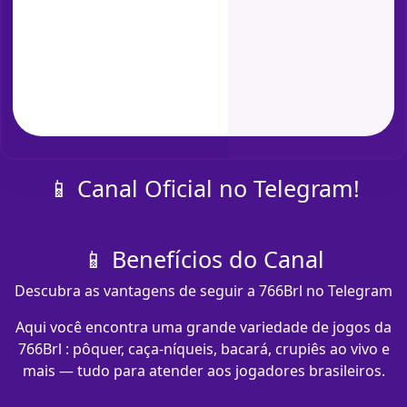
📱 Canal Oficial no Telegram!
📱 Benefícios do Canal
Descubra as vantagens de seguir a 766Brl no Telegram
Aqui você encontra uma grande variedade de jogos da
766Brl : pôquer, caça-níqueis, bacará, crupiês ao vivo e
mais — tudo para atender aos jogadores brasileiros.