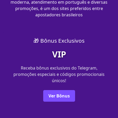
moderna, atendimento em português e diversas
promoções, é um dos sites preferidos entre
apostadores brasileiros
🎁 Bônus Exclusivos
VIP
Receba bônus exclusivos do Telegram,
promoções especiais e códigos promocionais
únicos!
Ver Bônus