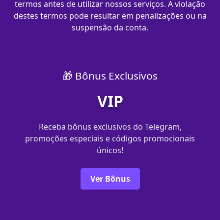
termos antes de utilizar nossos serviços. A violação
destes termos pode resultar em penalizações ou na
suspensão da conta.
🎁 Bônus Exclusivos
VIP
Receba bônus exclusivos do Telegram,
promoções especiais e códigos promocionais
únicos!
Ver Bônus