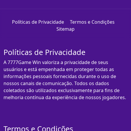
Políticas de Privacidade
Termos e Condições
Sitemap
Políticas de Privacidade
A 7777Game Win valoriza a privacidade de seus
usuários e está empenhada em proteger todas as
informações pessoais fornecidas durante o uso de
nossos canais de comunicação. Todos os dados
coletados são utilizados exclusivamente para fins de
melhoria contínua da experiência de nossos jogadores.
Termos e Condições