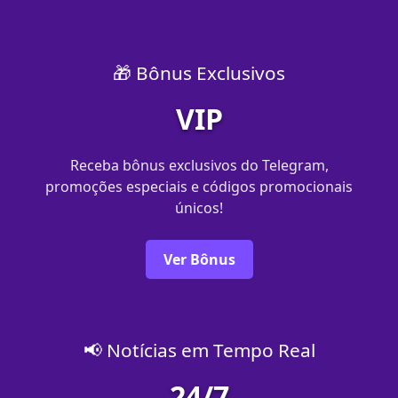
🎁 Bônus Exclusivos
VIP
Receba bônus exclusivos do Telegram,
promoções especiais e códigos promocionais
únicos!
Ver Bônus
📢 Notícias em Tempo Real
24/7