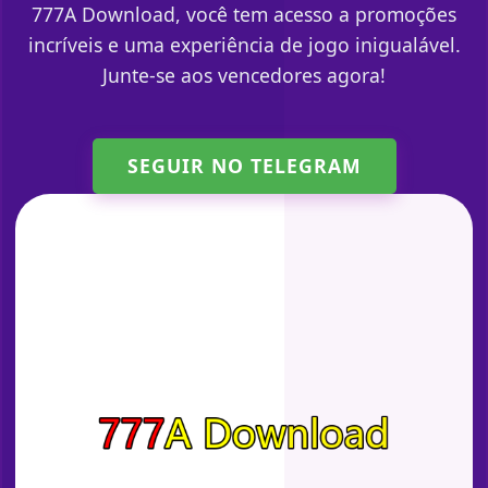
777A Download, você tem acesso a promoções
incríveis e uma experiência de jogo inigualável.
Junte-se aos vencedores agora!
SEGUIR NO TELEGRAM