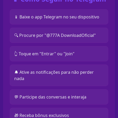
📱 Baixe o app Telegram no seu dispositivo
🔍 Procure por "@777A DownloadOficial"
👆 Toque em "Entrar" ou "Join"
🔔 Ative as notificações para não perder
nada
💬 Participe das conversas e interaja
🎁 Receba bônus exclusivos