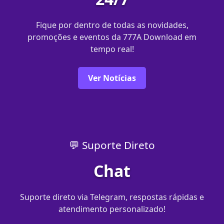
Fique por dentro de todas as novidades,
promoções e eventos da 777A Download em
tempo real!
Ver Notícias
💬 Suporte Direto
Chat
Suporte direto via Telegram, respostas rápidas e
atendimento personalizado!