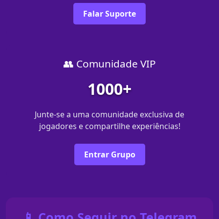
Falar Suporte
👥 Comunidade VIP
1000+
Junte-se a uma comunidade exclusiva de
jogadores e compartilhe experiências!
Entrar Grupo
📱 Como Seguir no Telegram