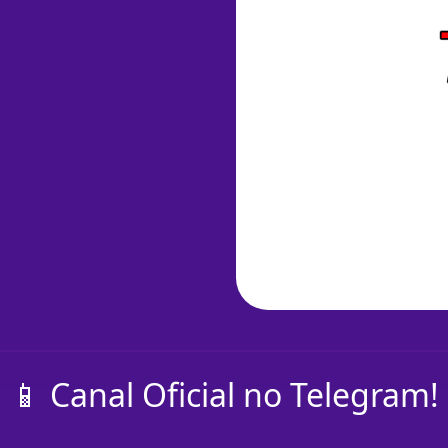
📱 Canal Oficial no Telegram!