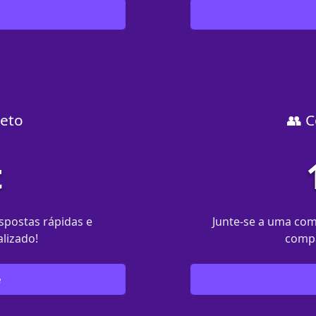
reto
👥 
t
espostas rápidas e
Junte-se a uma com
lizado!
compa
e