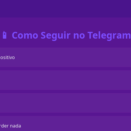
📱 Como Seguir no Telegram
ositivo
erder nada