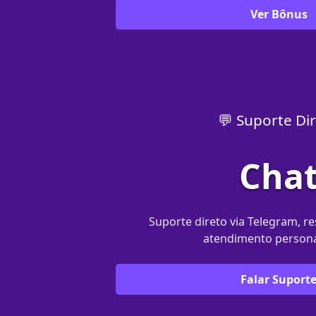
Ver Bônus
💬 Suporte Di
Cha
Suporte direto via Telegram, r
atendimento persona
Falar Suport