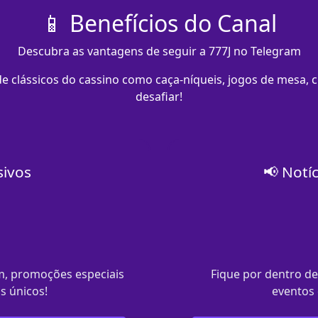
📱 Benefícios do Canal
Descubra as vantagens de seguir a 777J no Telegram
de clássicos do cassino como caça-níqueis, jogos de mesa, 
desafiar!
sivos
📢 Notí
m, promoções especiais
Fique por dentro d
s únicos!
eventos 