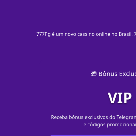
777Pg é um novo cassino online no Brasil.
🎁 Bônus Exclu
VIP
Receba bônus exclusivos do Telegra
e códigos promocionai