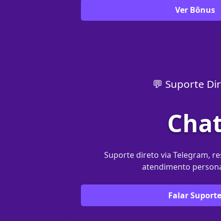
Ver Bônus
💬 Suporte Di
Cha
Suporte direto via Telegram, r
atendimento persona
Falar Suport