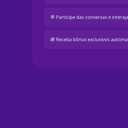
💬 Participe das conversas e interaj
🎁 Receba bônus exclusivos autom