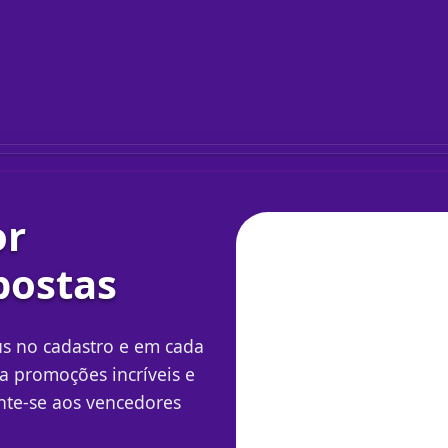
or
postas
s no cadastro e em cada
a promoções incríveis e
unte-se aos vencedores