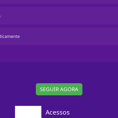
a
aticamente
SEGUIR AGORA
Acessos