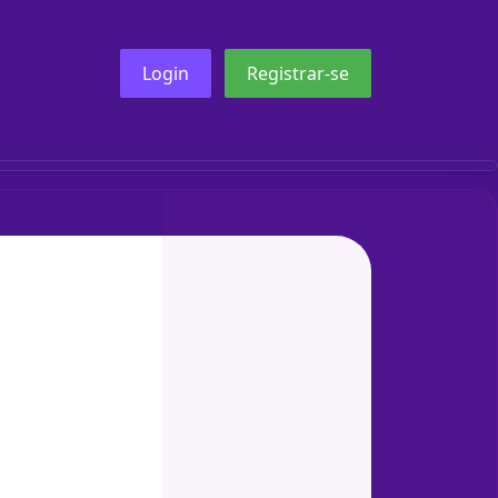
Login
Registrar-se