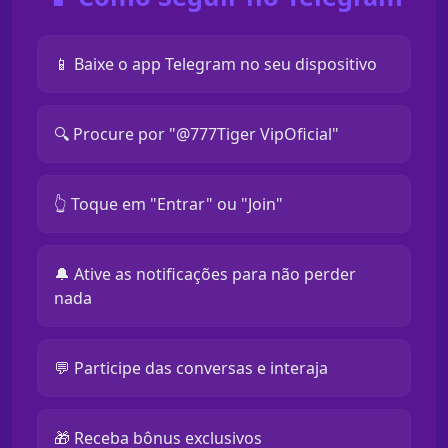
📱 Baixe o app Telegram no seu dispositivo
🔍 Procure por "@777Tiger VipOficial"
👆 Toque em "Entrar" ou "Join"
🔔 Ative as notificações para não perder
nada
💬 Participe das conversas e interaja
🎁 Receba bônus exclusivos