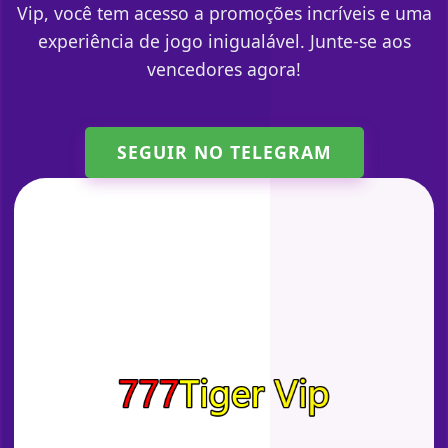
Vip, você tem acesso a promoções incríveis e uma
experiência de jogo inigualável. Junte-se aos
vencedores agora!
SEGUIR NO TELEGRAM