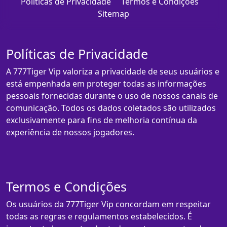
Políticas de Privacidade
Termos e Condições
Sitemap
Políticas de Privacidade
A 777Tiger Vip valoriza a privacidade de seus usuários e
está empenhada em proteger todas as informações
pessoais fornecidas durante o uso de nossos canais de
comunicação. Todos os dados coletados são utilizados
exclusivamente para fins de melhoria contínua da
experiência de nossos jogadores.
Termos e Condições
Os usuários da 777Tiger Vip concordam em respeitar
todas as regras e regulamentos estabelecidos. É