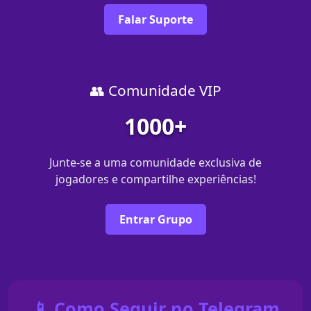
Falar Suporte
👥 Comunidade VIP
1000+
Junte-se a uma comunidade exclusiva de
jogadores e compartilhe experiências!
Entrar Grupo
📱 Como Seguir no Telegram