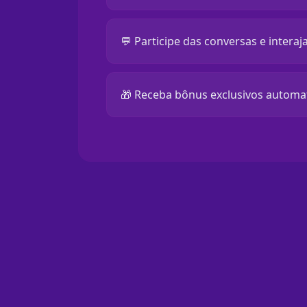
💬 Participe das conversas e interaj
🎁 Receba bônus exclusivos autom