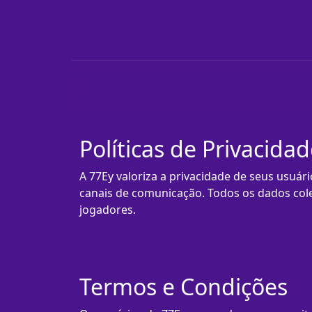
Políticas de Privacida
A 77Ey valoriza a privacidade de seus usuá
canais de comunicação. Todos os dados cole
jogadores.
Termos e Condições