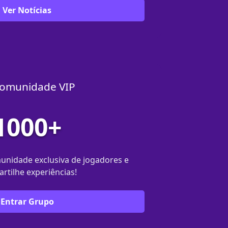
Ver Notícias
Comunidade VIP
1000+
unidade exclusiva de jogadores e
rtilhe experiências!
Entrar Grupo