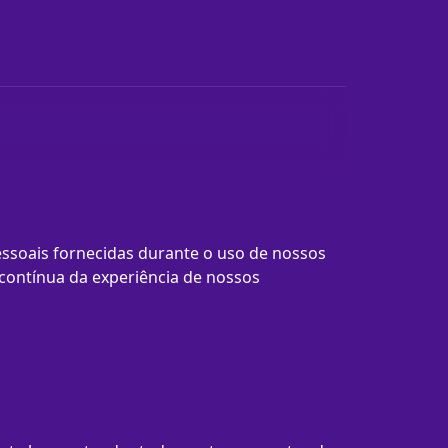
essoais fornecidas durante o uso de nossos
 contínua da experiência de nossos