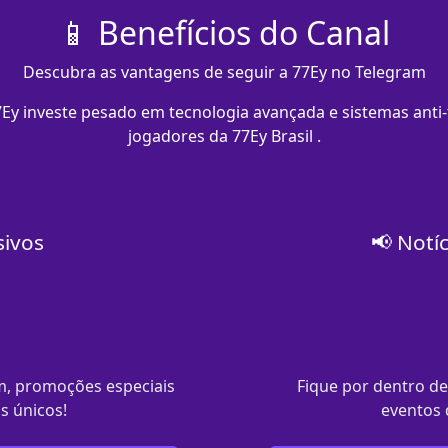
📱 Benefícios do Canal
Descubra as vantagens de seguir a 77Ey no Telegram
77Ey investe pesado em tecnologia avançada e sistemas anti
jogadores da 77Ey Brasil .
sivos
📢 Notí
m, promoções especiais
Fique por dentro d
s únicos!
eventos 