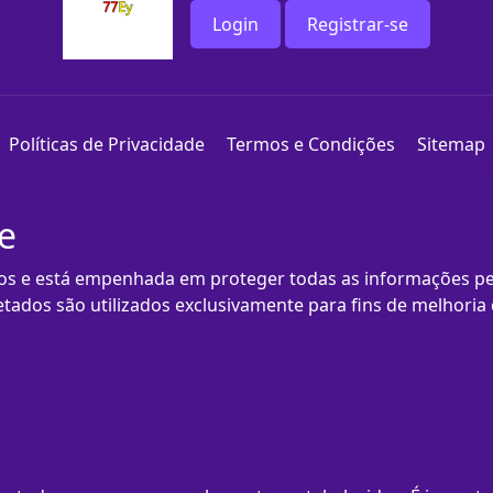
Login
Registrar-se
Políticas de Privacidade
Termos e Condições
Sitemap
de
rios e está empenhada em proteger todas as informações p
tados são utilizados exclusivamente para fins de melhoria