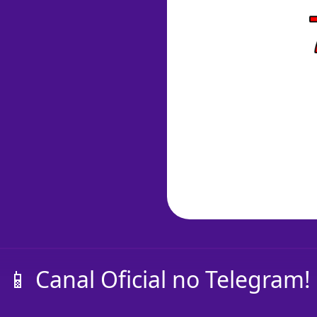
📱 Canal Oficial no Telegram!