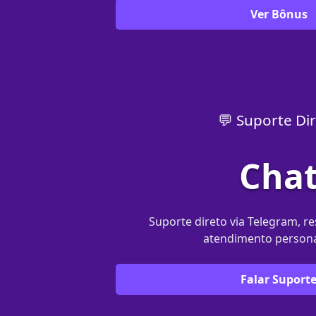
Ver Bônus
💬 Suporte Di
Cha
Suporte direto via Telegram, r
atendimento persona
Falar Suport