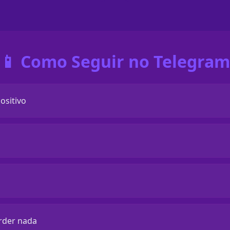
📱 Como Seguir no Telegram
ositivo
erder nada