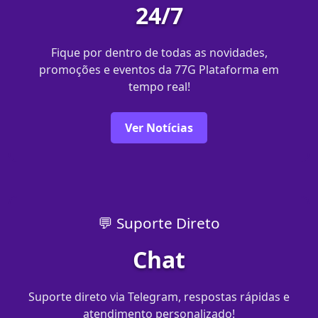
24/7
Fique por dentro de todas as novidades,
promoções e eventos da 77G Plataforma em
tempo real!
Ver Notícias
💬 Suporte Direto
Chat
Suporte direto via Telegram, respostas rápidas e
atendimento personalizado!