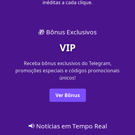
inéditas a cada clique.
🎁 Bônus Exclusivos
VIP
Receba bônus exclusivos do Telegram,
promoções especiais e códigos promocionais
únicos!
Ver Bônus
📢 Notícias em Tempo Real