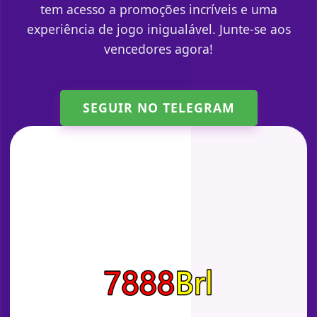
tem acesso a promoções incríveis e uma
experiência de jogo inigualável. Junte-se aos
vencedores agora!
SEGUIR NO TELEGRAM