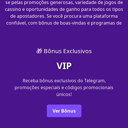
se pelas promoções generosas, variedade de jogos de
cassino e oportunidades de ganho para todos os tipos
de apostadores. Se você procura uma plataforma
confiável, com bônus de boas-vindas e programas de
🎁 Bônus Exclusivos
VIP
Receba bônus exclusivos do Telegram,
promoções especiais e códigos promocionais
únicos!
Ver Bônus