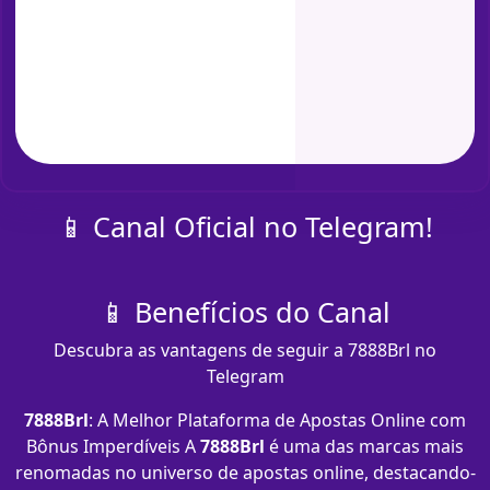
📱 Canal Oficial no Telegram!
📱 Benefícios do Canal
Descubra as vantagens de seguir a 7888Brl no
Telegram
7888Brl
: A Melhor Plataforma de Apostas Online com
Bônus Imperdíveis A
7888Brl
é uma das marcas mais
renomadas no universo de apostas online, destacando-