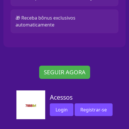
🎁 Receba bônus exclusivos
automaticamente
SEGUIR AGORA
Acessos
Login
Registrar-se