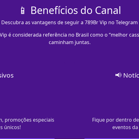
📱 Benefícios do Canal
Descubra as vantagens de seguir a 789Br Vip no Telegram
 Vip é considerada referência no Brasil como o “melhor cas
caminham juntas.
sivos
📢 Notí
m, promoções especiais
Fique por dentro d
s únicos!
eventos da