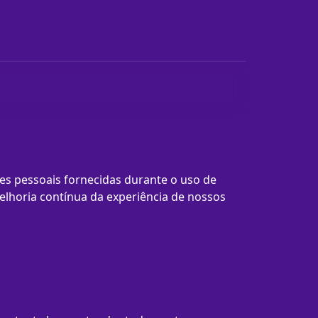
es pessoais fornecidas durante o uso de
elhoria contínua da experiência de nossos