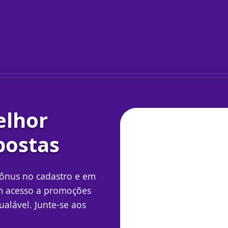
elhor
postas
bônus no cadastro e em
em acesso a promoções
ualável. Junte-se aos