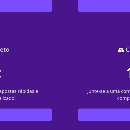
reto
👥 
t
espostas rápidas e
Junte-se a uma com
lizado!
compa
e