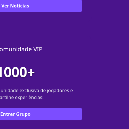
Ver Notícias
Comunidade VIP
1000+
unidade exclusiva de jogadores e
rtilhe experiências!
Entrar Grupo