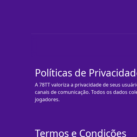
Políticas de Privacida
A 78TT valoriza a privacidade de seus usuá
canais de comunicação. Todos os dados cole
jogadores.
Termos e Condições