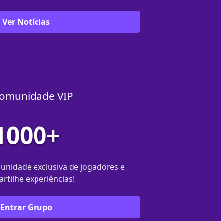
Ver Notícias
Comunidade VIP
1000+
unidade exclusiva de jogadores e
rtilhe experiências!
Entrar Grupo