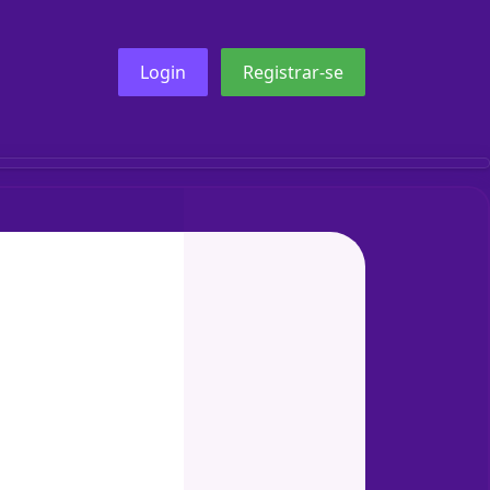
Login
Registrar-se