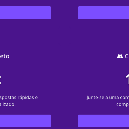
reto
👥 
t
espostas rápidas e
Junte-se a uma com
lizado!
compa
e