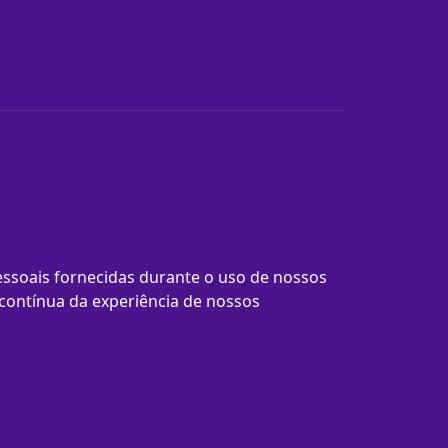
essoais fornecidas durante o uso de nossos
 contínua da experiência de nossos