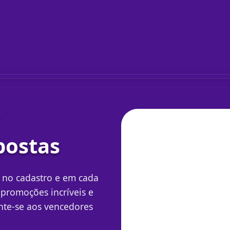
postas
 no cadastro e em cada
 promoções incríveis e
unte-se aos vencedores