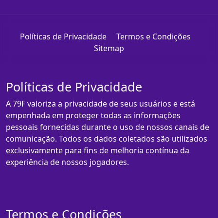
Políticas de Privacidade
Termos e Condições
Sitemap
Políticas de Privacidade
A 79F valoriza a privacidade de seus usuários e está
empenhada em proteger todas as informações
pessoais fornecidas durante o uso de nossos canais de
comunicação. Todos os dados coletados são utilizados
exclusivamente para fins de melhoria contínua da
experiência de nossos jogadores.
Termos e Condições