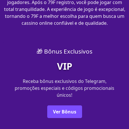
jogadores. Após o 79F registro, você pode jogar com
total tranquilidade. A experiência de jogo é excepcional,
tornando o 79F a melhor escolha para quem busca um
cassino online confiável e de qualidade.
🎁 Bônus Exclusivos
VIP
Receba bônus exclusivos do Telegram,
promoções especiais e códigos promocionais
únicos!
Ver Bônus