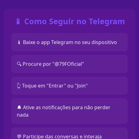
📱 Como Seguir no Telegram
📱 Baixe o app Telegram no seu dispositivo
🔍 Procure por "@79FOficial"
👆 Toque em "Entrar" ou "Join"
🔔 Ative as notificações para não perder
nada
💬 Participe das conversas e interaja