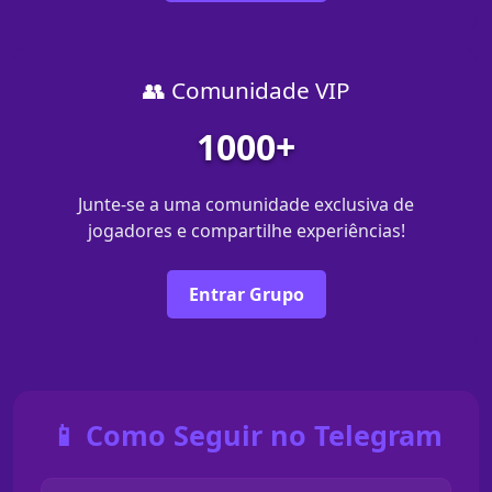
👥 Comunidade VIP
1000+
Junte-se a uma comunidade exclusiva de
jogadores e compartilhe experiências!
Entrar Grupo
📱 Como Seguir no Telegram