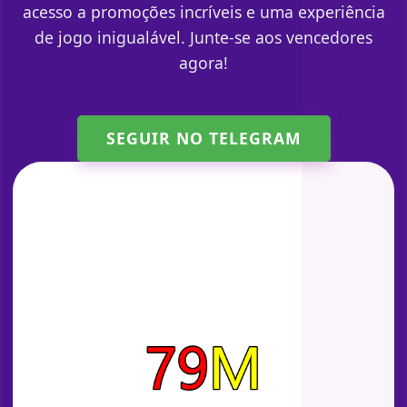
acesso a promoções incríveis e uma experiência
de jogo inigualável. Junte-se aos vencedores
agora!
SEGUIR NO TELEGRAM