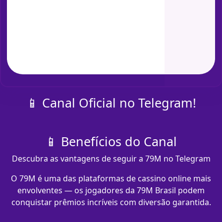
📱 Canal Oficial no Telegram!
📱 Benefícios do Canal
Descubra as vantagens de seguir a 79M no Telegram
O 79M é uma das plataformas de cassino online mais
envolventes — os jogadores da 79M Brasil podem
conquistar prêmios incríveis com diversão garantida.