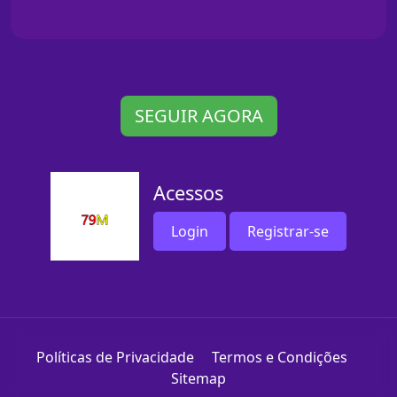
SEGUIR AGORA
Acessos
Login
Registrar-se
Políticas de Privacidade
Termos e Condições
Sitemap