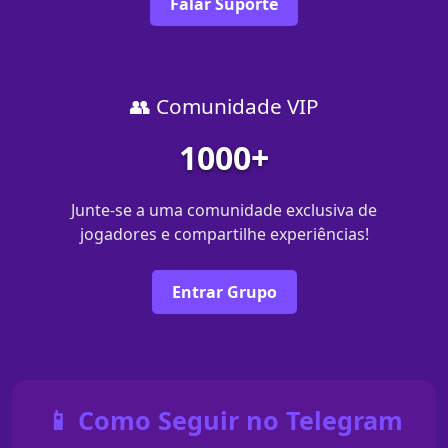
Falar Suporte
👥 Comunidade VIP
1000+
Junte-se a uma comunidade exclusiva de
jogadores e compartilhe experiências!
Entrar Grupo
📱 Como Seguir no Telegram