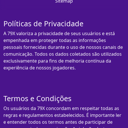
Sitemap
Políticas de Privacidade
A 79X valoriza a privacidade de seus usuários e está
empenhada em proteger todas as informações
pessoais fornecidas durante o uso de nossos canais de
comunicação. Todos os dados coletados são utilizados
exclusivamente para fins de melhoria contínua da
experiência de nossos jogadores.
Termos e Condições
Os usuários da 79X concordam em respeitar todas as
regras e regulamentos estabelecidos. É importante ler
e entender todos os termos antes de participar de