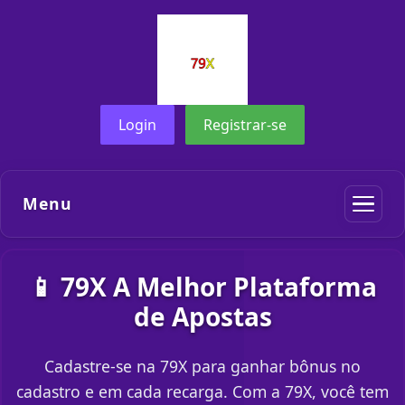
Login
Registrar-se
Menu
📱 79X A Melhor Plataforma
de Apostas
Cadastre-se na 79X para ganhar bônus no
cadastro e em cada recarga. Com a 79X, você tem