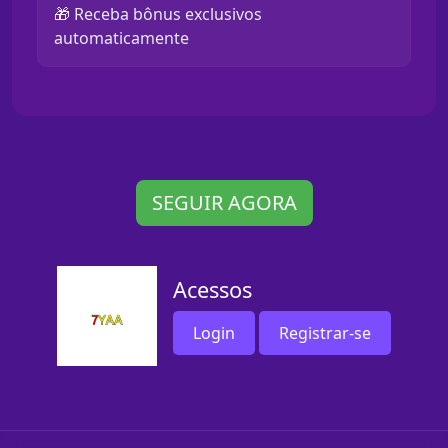
🎁 Receba bônus exclusivos
automaticamente
SEGUIR AGORA
Acessos
Login
Registrar-se