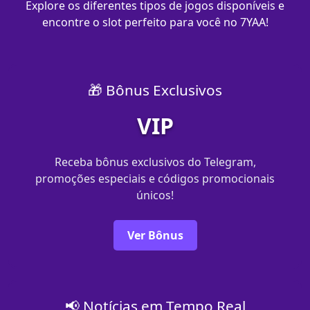
Explore os diferentes tipos de jogos disponíveis e
encontre o slot perfeito para você no 7YAA!
🎁 Bônus Exclusivos
VIP
Receba bônus exclusivos do Telegram,
promoções especiais e códigos promocionais
únicos!
Ver Bônus
📢 Notícias em Tempo Real