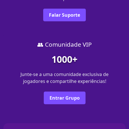
Falar Suporte
👥 Comunidade VIP
1000+
Junte-se a uma comunidade exclusiva de
jogadores e compartilhe experiências!
Entrar Grupo