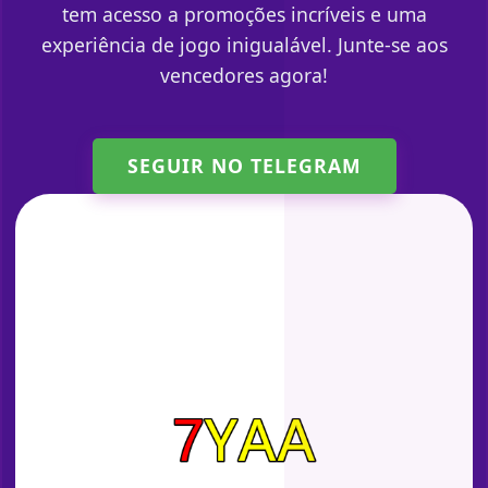
tem acesso a promoções incríveis e uma
experiência de jogo inigualável. Junte-se aos
vencedores agora!
SEGUIR NO TELEGRAM