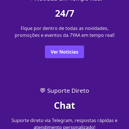
24/7
Fique por dentro de todas as novidades,
promoções e eventos da 7YAA em tempo real!
Ver Notícias
💬 Suporte Direto
Chat
Suporte direto via Telegram, respostas rápidas e
atendimento personalizado!